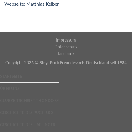
Webseite: Matthias Kelber
Impressum
Datenschutz
facebook
Copyright 2026 ©
Steyr Puch Freundeskreis Deutschland seit 1984
STARTSEITE
ÜBER UNS
CLUBZEITSCHRIFT THONDORF
GESCHICHTE DES PUCH 500
GESCHICHTE DES HAFLINGER