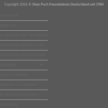
Copyright 2026 ©
Steyr Puch Freundeskreis Deutschland seit 1984
STARTSEITE
ÜBER UNS
CLUBZEITSCHRIFT THONDORF
GESCHICHTE DES PUCH 500
GESCHICHTE DES HAFLINGER
GALERIEN
LINKS & PARTNER
INSERATE & TEILEMARKT
DOWNLOADS & SERVICE
FACEBOOK